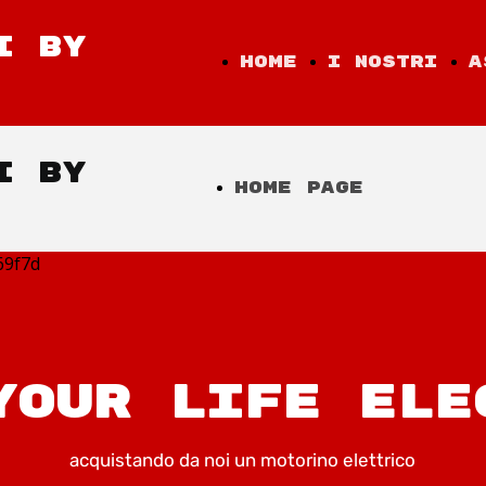
I BY
Home
I nostri
A
Page
modelli
I BY
Home Page
YOUR LIFE ELE
acquistando da noi un motorino elettrico