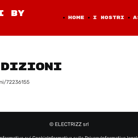
I BY
Home
I nostri
A
Page
modelli
ndizioni
oni/72236155
© ELECTRIZZ srl