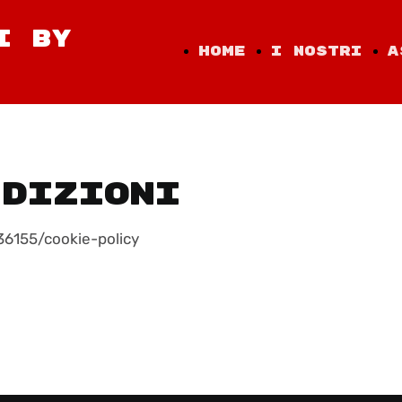
I BY
Home
I nostri
A
Page
modelli
ndizioni
36155/cookie-policy